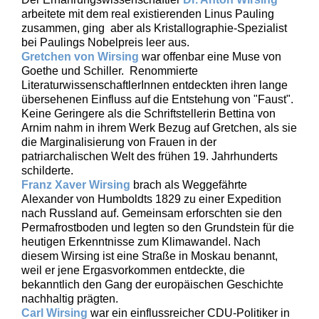
arbeitete mit dem real existierenden Linus Pauling
zusammen, ging aber als Kristallographie-Spezialist
bei Paulings Nobelpreis leer aus.
Gretchen von Wirsing
war offenbar eine Muse von
Goethe und Schiller. Renommierte
LiteraturwissenschaftlerInnen entdeckten ihren lange
übersehenen Einfluss auf die Entstehung von "Faust".
Keine Geringere als die Schriftstellerin Bettina von
Arnim nahm in ihrem Werk Bezug auf Gretchen, als sie
die Marginalisierung von Frauen in der
patriarchalischen Welt des frühen 19. Jahrhunderts
schilderte.
Franz Xaver Wirsing
brach als Weggefährte
Alexander von Humboldts 1829 zu einer Expedition
nach Russland auf. Gemeinsam erforschten sie den
Permafrostboden und legten so den Grundstein für die
heutigen Erkenntnisse zum Klimawandel. Nach
diesem Wirsing ist eine Straße in Moskau benannt,
weil er jene Ergasvorkommen entdeckte, die
bekanntlich den Gang der europäischen Geschichte
nachhaltig prägten.
Carl Wirsing
war ein einflussreicher CDU-Politiker in